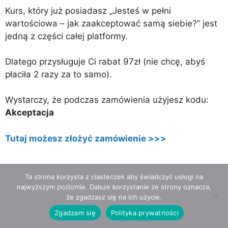
Kurs, który już posiadasz „Jesteś w pełni
wartościowa – jak zaakceptować samą siebie?” jest
jedną z części całej platformy.
Dlatego przysługuje Ci rabat 97zł (nie chcę, abyś
płaciła 2 razy za to samo).
Wystarczy, że podczas zamówienia użyjesz kodu:
Akceptacja
Tutaj możesz złożyć zamówienie >>>
Ta strona korzysta z ciasteczek aby świadczyć usługi na
najwyższym poziomie. Dalsze korzystanie ze strony oznacza,
że zgadzasz się na ich użycie.
Zgadzam się
Polityka prywatności