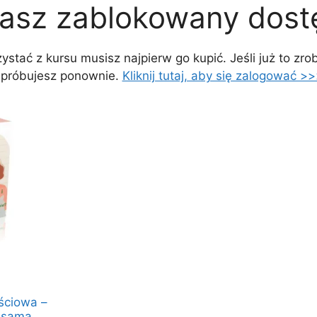
asz zablokowany dost
ystać z kursu musisz najpierw go kupić. Jeśli już to zrob
spróbujesz ponownie.
Kliknij tutaj, aby się zalogować >
ściowa –
 samą